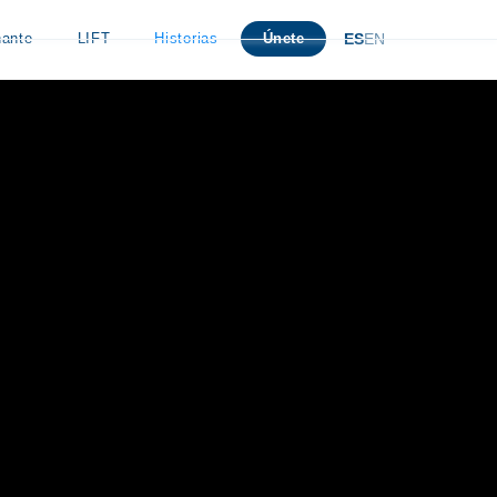
hante
LIFT
Historias
Únete
ES
EN